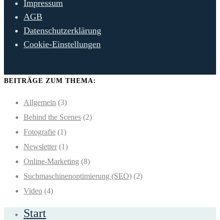
Impressum
AGB
Datenschutzerklärung
Cookie-Einstellungen
BEITRÄGE ZUM THEMA:
Allgemein
(3)
Behind the Scenes
(2)
Fotografie
(1)
Newsletter
(1)
Online-Marketing
(8)
Suchmaschinenoptimierung (SEO)
(2)
Video
(4)
Start