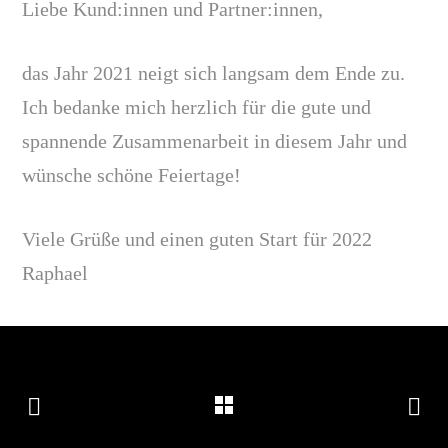
Liebe Kund:innen und Partner:innen,
das Jahr 2021 neigt sich langsam dem Ende zu.
Ich bedanke mich herzlich für die gute und
spannende Zusammenarbeit in diesem Jahr und
wünsche schöne Feiertage!
Viele Grüße und einen guten Start für 2022
Raphael